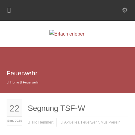
Feuerwehr
Home
Feuerwehr
22
Segnung TSF-W
Sep. 2024
Tilo Hemmert
Aktuelles
,
Feuerwehr
,
Musikverein