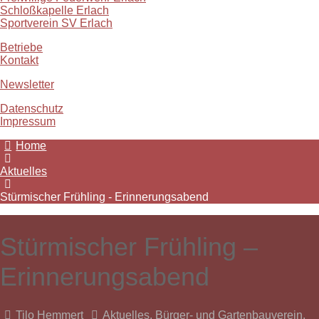
Schloßkapelle Erlach
Sportverein SV Erlach
Betriebe
Kontakt
Newsletter
Datenschutz
Impressum
Home
Aktuelles
Stürmischer Frühling - Erinnerungsabend
Stürmischer Frühling –
Erinnerungsabend
Tilo Hemmert
Aktuelles
,
Bürger- und Gartenbauverein
,