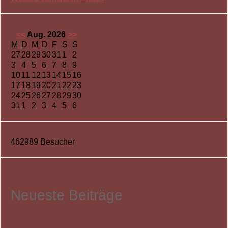
<<
Aug. 2026
>>
M
D
M
D
F
S
S
27
28
29
30
31
1
2
3
4
5
6
7
8
9
10
11
12
13
14
15
16
17
18
19
20
21
22
23
24
25
26
27
28
29
30
31
1
2
3
4
5
6
462989
Besucher
Neueste Beiträge