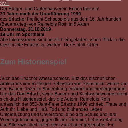
SVE
Der Bürger- und Gartenbauverein Erlach lädt ein!
20 Jahre nach der Uraufführung 1999
des Erlacher Freilicht-Schauspiels aus dem 16. Jahrhundert
(Bauernkrieg) von Reineldis Roth in 5 Akten
Donnerstag, 31.10.2019
19 Uhr im Sportheim
Alle Interessierten sind herzlich eingeladen, einen Blick in die
Geschichte Erlachs zu werfen. Der Eintritt ist frei.
Zum Historienspiel
Auch das Erlacher Wasserschloss, Sitz des bischöflichen
Amtmanns von Röttingen Sebastian von Seinsheim, wurde von
den Bauern 1525 im Bauernkrieg erstürmt und niedergebrannt.
Um das Dorf Erlach, seine Bauern und Schlossbewohner dreht
sich das Historienspiel, das die Autorin Reineldis Roth
anlässlich der 850-Jahr-Feier Erlachs 1998 schrieb. Treue und
Aufruhr, Liebe und Haß, Tod und blühendes Leben,
Unterdrückung und Unverstand, eine alte Schuld und ihre
Wiedergutmachung, jugendlicher Übermut, Lebenserfahrung
und Altersweisheit treten dem Zuschauer gegenüber. Ein