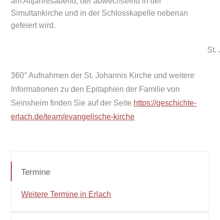
am Altjahresabend, der abwechselnd in der
Simultankirche und in der Schlosskapelle nebenan
gefeiert wird.
St.
360° Aufnahmen der St. Johannis Kirche und weitere
Informationen zu den Epitaphien der Familie von
Seinsheim finden Sie auf der Seite
https://geschichte-
erlach.de/team/evangelische-kirche
Termine
Weitere Termine in Erlach