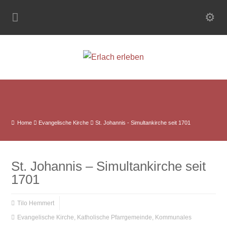
Home
Evangelische Kirche
St. Johannis - Simultankirche seit 1701
St. Johannis – Simultankirche seit
1701
Tilo Hemmert
Evangelische Kirche
,
Katholische Pfarrgemeinde
,
Kommunales